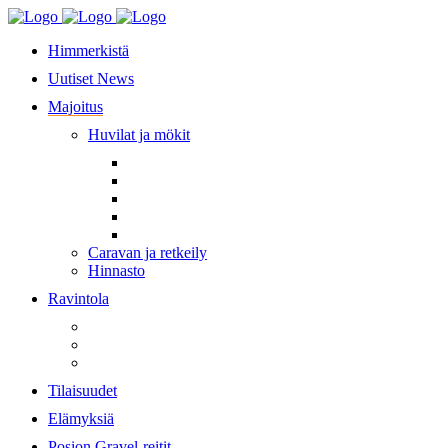
Himmerkistä
Uutiset News
Majoitus
Huvilat ja mökit
Caravan ja retkeily
Hinnasto
Ravintola
Tilaisuudet
Elämyksiä
Posion Gravel-reitit