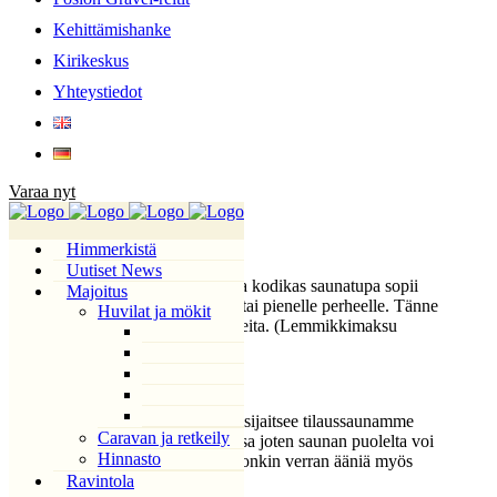
Kehittämishanke
Kirikeskus
Yhteystiedot
Varaa nyt
Saunatupa
Himmerkistä
Uutiset News
Hirsirakenteinen, tilavahko ja kodikas saunatupa sopii
Majoitus
kahdesta kolmeen aikuiselle tai pienelle perheelle. Tänne
Huvilat ja mökit
myös lemmikit ovat tervetulleita. (Lemmikkimaksu
20€/viipymä)
Huomaathan, että saunatupa sijaitsee tilaussaunamme
Caravan ja retkeily
kanssa samassa rakennuksessa joten saunan puolelta voi
Hinnasto
rajoitettuina aikoina kuulua jonkin verran ääniä myös
mökkiin.
Ravintola