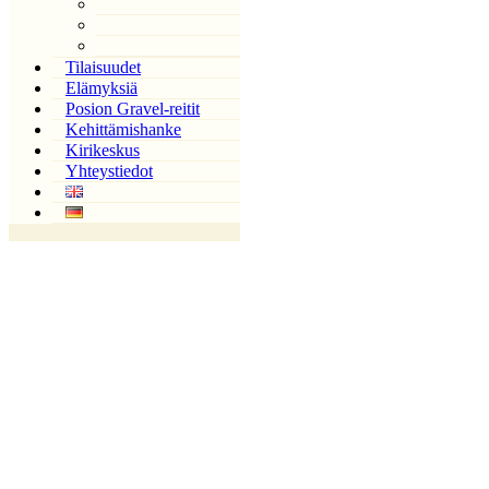
Tilaisuudet
Elämyksiä
Posion Gravel-reitit
Kehittämishanke
Kirikeskus
Yhteystiedot