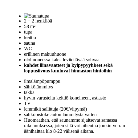
2 + 2 henkilöä
58 m²
tupa
keittiö
sauna
WC
erillinen makuuhuone
olohuoneessa kaksi levitettävää sohvaa
kahdet liinavaatteet ja kylpypyyhkeet sekä
loppusiivous kuuluvat hinnaston hintoihin
ilmalämpöpumppu
sähkölämmitys
takka
hyvin varusteltu keittiö koneineen, astiasto
TV
lemmikit sallittuja (20€/viipymä)
sähköpistoke auton lämmitystä varten
Huomaathan, että saunamme sijaitsevat samassa
rakennuksessa, joten siitä voi aiheutua jonkin verran
äänihaittaa klo 8-22 välisenä aikana.