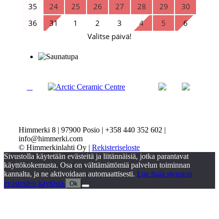
Himmerki 8 | 97900 Posio | +358 440 352 602 |
info@himmerki.com
© Himmerkinlahti Oy |
Rekisteriseloste
Sivustolla käytetään evästeitä ja liitännäisiä, jotka parantavat
käyttökokemusta. Osa on välttämättömiä palvelun toiminnan
kannalta, ja ne aktivoidaan automaattisesti.
Lue lisää sivuston
evästeiden käytöstä.
Ok