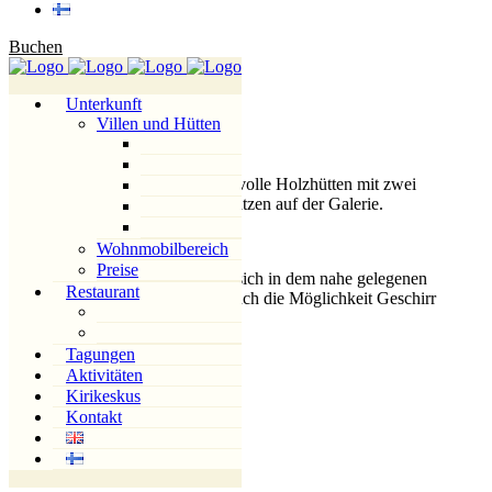
Buchen
Camping-Hütten
Unterkunft
Villen und Hütten
Gabled Hütten 8 Stücke
Einfache, jedoch stimmungsvolle Holzhütten mit zwei
Betten unten und zwei Matratzen auf der Galerie.
Wohnmobilbereich
Preise
WC und Duschen befinden sich in dem nahe gelegenen
Restaurant
Service-Gebäude. Da gibt auch die Möglichkeit Geschirr
zu spülen. Haustiere erlaubt.
Tagungen
Aktivitäten
Kirikeskus
Kontakt