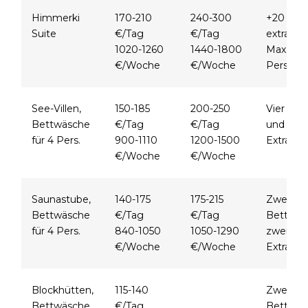
Himmerki
170-210
240-300
+20 €/T
Suite
€/Tag
€/Tag
extra Per
1020-1260
1440-1800
Max. 8
€/Woche
€/Woche
Pers.
See-Villen,
150-185
200-250
Vier Bet
Bettwäsche
€/Tag
€/Tag
und zwe
für 4 Pers.
900-1110
1200-1500
Extrabet
€/Woche
€/Woche
Saunastube,
140-175
175-215
Zwei
Bettwäsche
€/Tag
€/Tag
Betten 
für 4 Pers.
840-1050
1050-1290
zwei
€/Woche
€/Woche
Extrabet
Blockhütten,
115-140
Zwei
Bettwäsche
€/Tag
Betten 