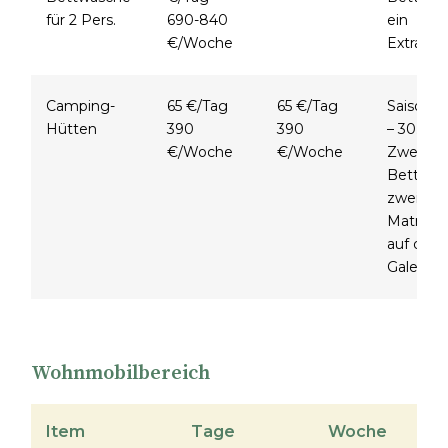
für 2 Pers.
690-840
ein
€/Woche
Extrabet
Camping-
65 €/Tag
65 €/Tag
Saison 2
Hütten
390
390
– 30.9.20
€/Woche
€/Woche
Zwei
Betten 
zwei
Matratz
auf der
Galerie
Wohnmobilbereich
Item
Tage
Woche
S
(1