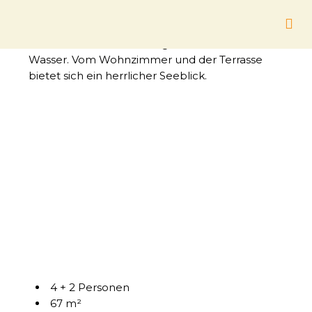
See-Villen
Unsere fünf See-Villen liegen unmittelbar am
Wasser. Vom Wohnzimmer und der Terrasse
bietet sich ein herrlicher Seeblick.
4 + 2 Personen
67 m²