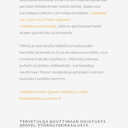
perustarvikkeita ennen reitille lähtöä. Saatavuus
kannattaa kuitenkin varmistaa etukäteen.
Lisätietoja
voi kysyä myös Posio Lapland -
matkailuneuvonnasta
, jolla on ajantasaiset tiedot
alueen palveluista ja toimijoista.
Pitkillä ja erämaisilla reiteillä turvallisuuden
kannalta tärkeintä on hyvä ennakkosuunnittelu. Kun
mukana ovat perustyökalut, riittävästi juotavaa,
puhelin ja ladattu reittitiedosto, voit keskittyä
nauttimaan Posion sorateistä ja pohjoisen luonnon
rauhasta huolettomammin.
Lisätietoa Posion gravel-reiteistä ja niiden
fasiliteeteista Luontoon.fi
TERVETULOA NAUTTIMAAN OHJATUSTA
GRAVEL-PYÖRÄILYSEIKKAILUSTA