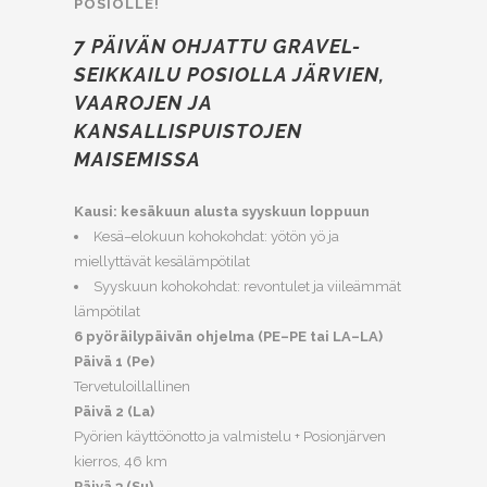
POSIOLLE!
7 PÄIVÄN OHJATTU GRAVEL-
SEIKKAILU POSIOLLA JÄRVIEN,
VAAROJEN JA
KANSALLISPUISTOJEN
MAISEMISSA
Kausi: kesäkuun alusta syyskuun loppuun
Kesä–elokuun kohokohdat: yötön yö ja
miellyttävät kesälämpötilat
Syyskuun kohokohdat: revontulet ja viileämmät
lämpötilat
6 pyöräilypäivän ohjelma (PE–PE tai LA–LA)
Päivä 1 (Pe)
Tervetuloillallinen
Päivä 2 (La)
Pyörien käyttöönotto ja valmistelu + Posionjärven
kierros, 46 km
Päivä 3 (Su)