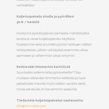
vaihtoehdon.
Kuljetuspalvelu sinulle ja pyörällesi
30 € / henkilö
Hyödynnä pyöräilypäiväsi parhaalla mahdollisella
tavalla ja varaa kuljetuspalvelu käyttöösi.
Kuljetamme sekä sinut että pyöräsi valittujen reittien
lähtöpisteisiin, jolloin voit käyttää enemmän aikaa
ajamiseen ja vähemmän aikaa siirtymiin.
Retkieväät Himmerkin keittiöstä
Suuntaatko pidemmälle pyöräretkelle? Tilaa
mukaasi retkieväät Himmerkin keittiöstä ja nauti
paikallisista mauista myös reittien varrella siellä,
missä palveluita on harvemmin saatavilla.
Tiedustele kuljetuspalvelun saatavuutta:
info@himmerki.com