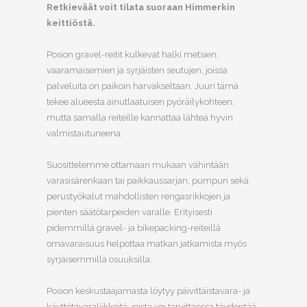
Retkieväät voit tilata suoraan Himmerkin
keittiöstä.
Posion gravel-reitit kulkevat halki metsien,
vaaramaisemien ja syrjäisten seutujen, joissa
palveluita on paikoin harvakseltaan. Juuri tämä
tekee alueesta ainutlaatuisen pyöräilykohteen,
mutta samalla reiteille kannattaa lähteä hyvin
valmistautuneena.
Suosittelemme ottamaan mukaan vähintään
varasisärenkaan tai paikkaussarjan, pumpun sekä
perustyökalut mahdollisten rengasrikkojen ja
pienten säätötarpeiden varalle. Erityisesti
pidemmillä gravel- ja bikepacking-reiteillä
omavaraisuus helpottaa matkan jatkamista myös
syrjäisemmillä osuuksilla.
Posion keskustaajamasta löytyy päivittäistavara- ja
käyttötavaraliikkeitä, joista voi tarvittaessa täydentää