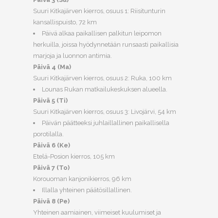
Suuri Kitkajärven kierros, osuus 1: Riisitunturin
kansallispuisto, 72 km
Päivä alkaa paikallisen palkitun leipomon
herkuilla, joissa hyödynnetään runsaasti paikallisia
marjoja ja luonnon antimia.
Päivä 4 (Ma)
Suuri Kitkajärven kierros, osuus 2: Ruka, 100 km
Lounas Rukan matkailukeskuksen alueella.
Päivä 5 (Ti)
Suuri Kitkajärven kierros, osuus 3: Livojärvi, 54 km
Päivän päätteeksi juhlaillallinen paikallisella
porotilalla.
Päivä 6 (Ke)
Etelä-Posion kierros, 105 km
Päivä 7 (To)
Korouoman kanjonikierros, 96 km
Illalla yhteinen päätösillallinen.
Päivä 8 (Pe)
Yhteinen aamiainen, viimeiset kuulumiset ja