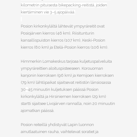
kilometrin pituisesta bikepacking-reitistä, joiden
kiertäminen vie 3–5 ajopäivää.
Posion kirkonkylältä lähtevät ympyräreitit ovat
Posiojärven kierros (46 km), Riisitunturin
kansallispuiston kierros (107 km), Keski-Posion
kierros (80 km) ja Etelä-Posion kierros (106 km).
Himmerkin Lomakeskus tarjoaa kuljetuspalveluita
ympyräreittien aloituspisteeseen. Korouoman
kanjonin kierroksen (96 km) ja Kemijoen kierroksen
(79 km) lähtöpaikat sijaitsevat reitistön länsiosassa
30
–
45 minuutin kuljetuksen päässä Posion
kirkonkylältä ja Hirsiniemen kierroksen (29 km)
startti sijaitsee Livojärven rannalla, noin 20 minuutin
ajomatkan päässä.
Posion reiteillä yhdistyvät Lapin luonnon
ainutlaatuinen rauha, vaihtelevat soratiet ja