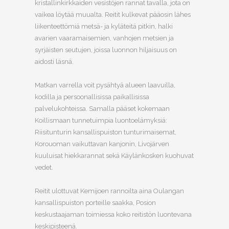
kristallinkirkkaiden vesistöjen rannat tavalla, jota on
vaikea löytää muualta. Reitit kulkevat pääosin lähes
liikenteettömiä metsä- ja kyläteitä pitkin, halki
avarien vaaramaisemien, vanhojen metsien ja
syrjäisten seutujen, joissa luonnon hiljaisuus on
aidosti läsnä.
Matkan varrella voit pysähtyä alueen laavuilla,
kodilla ja persoonallisissa paikallisissa
palvelukohteissa. Samalla pääset kokemaan
Koillismaan tunnetuimpia luontoelämyksiä:
Riisitunturin kansallispuiston tunturimaisemat,
Korouoman vaikuttavan kanjonin, Livojärven
kuuluisat hiekkarannat sekä Käylänkosken kuohuvat
vedet.
Reitit ulottuvat Kemijoen rannoilta aina Oulangan
kansallispuiston porteille saakka, Posion
keskustaajaman toimiessa koko reitistön luontevana
keskipisteenä.