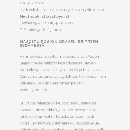
180 € / 6 vrk
7 vrk veloituksetta viikon majoituksen yhteydessä
Muut vuokrattavat pyörät
Fatbike 25 € / tunti, 40 € / vrk
E-Fatbike 50 € / 3 tuntia
MAJOITU POSION GRAVEL-REITTIEN
SYDÄMESSÄ
Himmerkissä majoitut mukavasti aivan Posion
laajan gravel-reitistön keskipisteessä. Järven
rannalla sijaitsevat viihtyisät mökit ja huvilat sekä
Caravan-alue tarjoavat täydellisen tukikohdan niin
päiväretkille kuin useamman päivän
pyöräilylomalle.
Suuri osa reiteistä on helposti saavutettavissa
suoraan Himmerkistä, ja kauempien reittien
lähtöpisteisiin voit siirtyä joko omatoimisesti
pyöräillen tai hyödyntämällä kuljetuspalvelua.
Päivän ajon jälkeen palaat takaisin järven rannalle