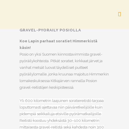
GRAVEL-PYÖRÄILY POSIOLLA
Koe Lapin parhaat soratiet Himmerkistä
käsin!
Posio on yksi Suomen kiinnostavimmista gravel-
pyöräilykohteista. Pitkät soratiet, kirkkaat järvet ja
vanhat metsät luovat täydelliset puitteet
pyöräilylomalle, jonka kruunaa majoitus Himmerkin
lomakeskuksessa Kitkajärven rannalla Posion
gravel-reitistöjen keskipisteessä.
Yli 600 kilometrin laajuinen soratiereitistö tarjoaa
loputtomasti ajettavaa niin päiväretkeilijöille kuin
pidempiä seikkailuja etsiville pyörämatkailijoille.
Reitistö koostuu yhdeksästä 30–100 kilometrin
mittaisesta gravel-reitistä sekä kahdesta noin 300