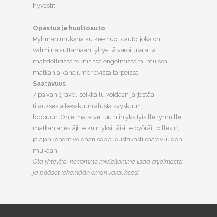
hyvästit
Opastus ja huoltoauto
Ryhmän mukana kulkee huoltoauto, joka on
valmiina auttamaan lyhyellä varoitusajalla
mahdollisissa teknisissä ongelmissa tai muissa
matkan aikana ilmenevissä tarpeissa.
Saatavuus
7 päivän gravel-seikkailu voidaan järjestää
tilauksesta kesäkuun alusta syyskuun
loppuun. Ohjelma soveltuu niin yksityisille ryhmille,
matkanjärjestäjille kuin yksittäisille pyöräilijöillekin,
ja ajankohdat voidaan sopia joustavasti saatavuuden
mukaan.
Ota yhteyttä, kerromme mielellämme lisää ohjelmasta
ja pääset tekemään oman varauksesi.