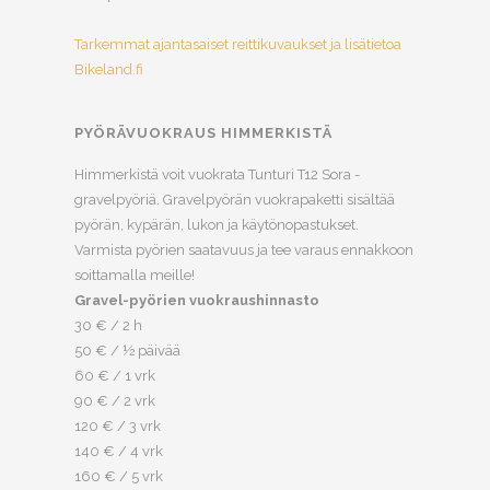
Tarkemmat ajantasaiset reittikuvaukset ja lisätietoa
Bikeland.fi
PYÖRÄVUOKRAUS HIMMERKISTÄ
Himmerkistä voit vuokrata Tunturi T12 Sora -
gravelpyöriä. Gravelpyörän vuokrapaketti sisältää
pyörän, kypärän, lukon ja käytönopastukset.
Varmista pyörien saatavuus ja tee varaus ennakkoon
soittamalla meille!
Gravel-pyörien vuokraushinnasto
30 € / 2 h
50 € / ½ päivää
60 € / 1 vrk
90 € / 2 vrk
120 € / 3 vrk
140 € / 4 vrk
160 € / 5 vrk