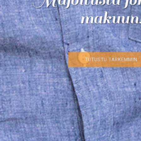
Herkullista lä
makuun
arkeen ja juh
TUTUSTU TARKEMMIN
TUTUSTU TARKEMMIN