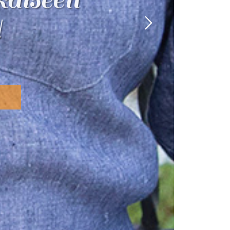
hiruokaa
!
laan!