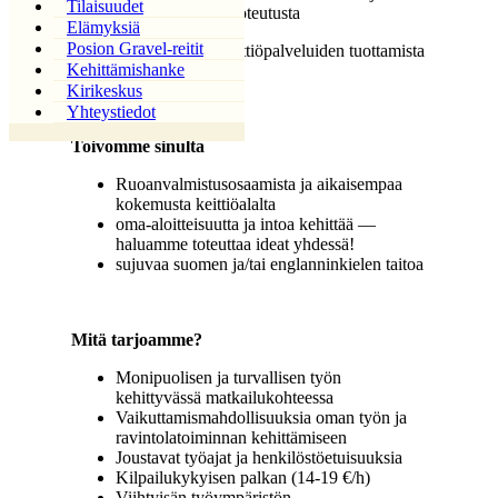
Tilaisuudet
makuelämyksen toteutusta
Elämyksiä
Posion Gravel-reitit
Laadukkaiden keittiöpalveluiden tuottamista
Kehittämishanke
ja asiakaspalvelua
Kirikeskus
Yhteystiedot
Toivomme sinulta
Ruoanvalmistusosaamista ja aikaisempaa
kokemusta keittiöalalta
oma-aloitteisuutta ja intoa kehittää —
haluamme toteuttaa ideat yhdessä!
sujuvaa suomen ja/tai englanninkielen taitoa
Mitä tarjoamme?
Monipuolisen ja turvallisen työn
kehittyvässä matkailukohteessa
Vaikuttamismahdollisuuksia oman työn ja
ravintolatoiminnan kehittämiseen
Joustavat työajat ja henkilöstöetuisuuksia
Kilpailukykyisen palkan (14-19 €/h)
Viihtyisän työympäristön