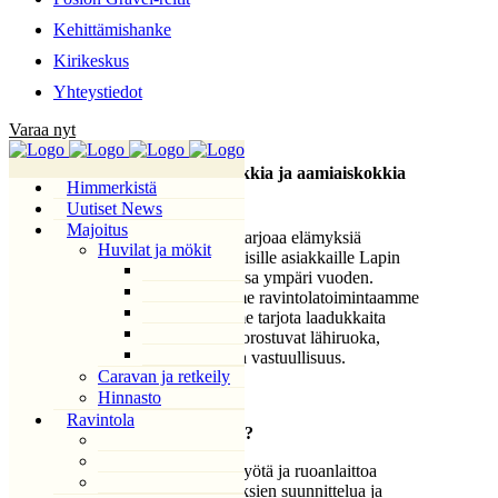
Kehittämishanke
Kirikeskus
Yhteystiedot
Varaa nyt
Haemme à la carte -kokkia ja aamiaiskokkia
Himmerkistä
Himmerkiin
Uutiset News
Majoitus
Lomakeskus Himmerki tarjoaa elämyksiä
Huvilat ja mökit
kotimaisille ja ulkomaalaisille asiakkaille Lapin
ainutlaatuisissa maisemissa ympäri vuoden.
Kasvun myötä kehitämme ravintolatoimintaamme
vahvemmaksi. Haluamme tarjota laadukkaita
makuelämyksiä, joissa korostuvat lähiruoka,
paikalliset raaka-aineet ja vastuullisuus.
Caravan ja retkeily
Hinnasto
Ravintola
Mitä työ pitää sisällään?
Päivittäistä keittiötyötä ja ruoanlaittoa
Ateriakokonaisuuksien suunnittelua ja