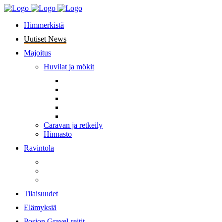
Himmerkistä
Uutiset News
Majoitus
Huvilat ja mökit
Caravan ja retkeily
Hinnasto
Ravintola
Tilaisuudet
Elämyksiä
Posion Gravel-reitit