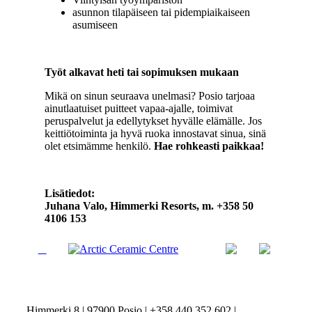
asunnon tilapäiseen tai pidempiaikaiseen
asumiseen
Työt alkavat heti tai sopimuksen mukaan
Mikä on sinun seuraava unelmasi? Posio tarjoaa
ainutlaatuiset puitteet vapaa-ajalle, toimivat
peruspalvelut ja edellytykset hyvälle elämälle. Jos
keittiötoiminta ja hyvä ruoka innostavat sinua, sinä
olet etsimämme henkilö.
Hae rohkeasti paikkaa!
Lisätiedot:
Juhana Valo, Himmerki Resorts, m. +358 50
4106 153
Himmerki 8 | 97900 Posio | +358 440 352 602 |