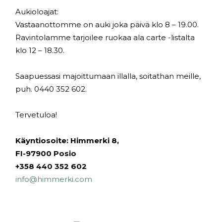
Aukioloajat:
Vastaanottomme on auki joka päivä klo 8 – 19.00.
Ravintolamme tarjoilee ruokaa ala carte -listalta
klo 12 – 18.30.
Saapuessasi majoittumaan illalla, soitathan meille,
puh. 0440 352 602.
Tervetuloa!
Käyntiosoite: Himmerki 8,
FI-97900 Posio
+358 440 352 602
info@himmerki.com