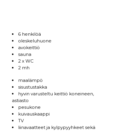
6 henkilöä
oleskeluhuone
avokeittiö
sauna
2 x WC
2 mh
maalämpö
sisustustakka
hyvin varusteltu keittiö koneineen,
astiasto
pesukone
kuivauskaappi
TV
liinavaatteet ja kylpypyyhkeet sekä